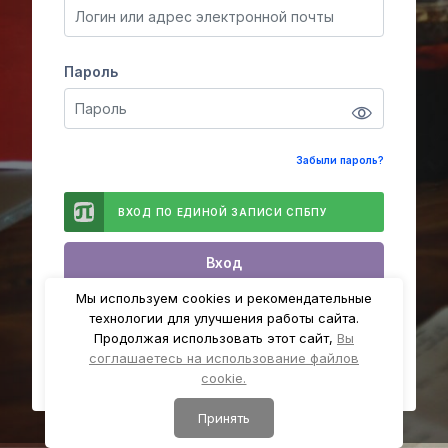
Пароль
Пароль
Забыли пароль?
ВХОД ПО ЕДИНОЙ ЗАПИСИ СПБПУ
Вход
Мы используем cookies и рекомендательные
технологии для улучшения работы сайта.
Русский ‎(ru)‎
Уведомление о файлах
Продолжая использовать этот сайт,
Вы
cookie
соглашаетесь на использование файлов
cookie.
Принять